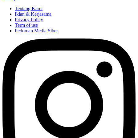
Tentang Kami
Iklan & Kerjasama
Privacy Policy
Term of use
Pedoman Media Siber