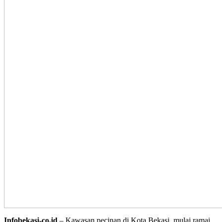
Infobekasi-co.id
– Kawasan pecinan di Kota Bekasi, mulai ramai