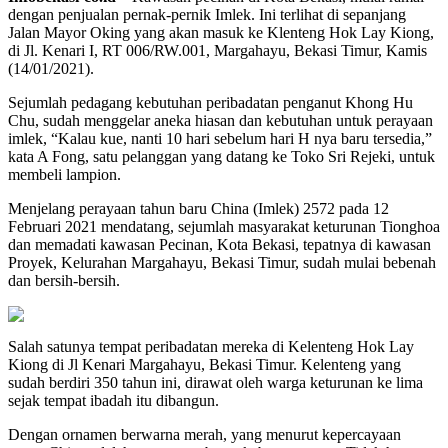
dengan penjualan pernak-pernik Imlek. Ini terlihat di sepanjang
Jalan Mayor Oking yang akan masuk ke Klenteng Hok Lay Kiong,
di Jl. Kenari I, RT 006/RW.001, Margahayu, Bekasi Timur, Kamis
(14/01/2021).
Sejumlah pedagang kebutuhan peribadatan penganut Khong Hu
Chu, sudah menggelar aneka hiasan dan kebutuhan untuk perayaan
imlek, “Kalau kue, nanti 10 hari sebelum hari H nya baru tersedia,”
kata A Fong, satu pelanggan yang datang ke Toko Sri Rejeki, untuk
membeli lampion.
Menjelang perayaan tahun baru China (Imlek) 2572 pada 12
Februari 2021 mendatang, sejumlah masyarakat keturunan Tionghoa
dan memadati kawasan Pecinan, Kota Bekasi, tepatnya di kawasan
Proyek, Kelurahan Margahayu, Bekasi Timur, sudah mulai bebenah
dan bersih-bersih.
Salah satunya tempat peribadatan mereka di Kelenteng Hok Lay
Kiong di Jl Kenari Margahayu, Bekasi Timur. Kelenteng yang
sudah berdiri 350 tahun ini, dirawat oleh warga keturunan ke lima
sejak tempat ibadah itu dibangun.
Dengan ornamen berwarna merah, yang menurut kepercayaan