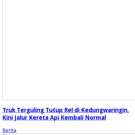
Truk Terguling Tutup Rel di Kedungwaringin,
Kini Jalur Kereta Api Kembali Normal
Berita