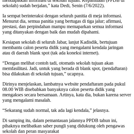
mendapatkan informasi di sekolah tujuan. Kepanitiaan (PPDB di
sekolah) sudah berjalan,” kata Dedi, Senin (7/6/2022).
Ia sempat berinteraksi dengan seluruh panitia di meja informasi.
Menurut dia, semua panitia yang bertugas di tiga jalur; afirmasi,
prestasi, dan perpindahan mampu memaparkan semua informasi
yang ditanyakan dengan baik dan mudah dipahami.
Kesiapan sekolah di seluruh Jabar, lanjut Kadisdik, bertujuan
membantu calon peserta didik yang mengalami kendala jaringan
atau di daerah blank spot (tak ada koneksi internet).
“Dengan melihat contoh tadi, otomatis sekolah tujuan akan
memfasilitasi. Jadi, untuk yang berada di blank spot, (pendaftaran)
bisa dilakukan di sekolah tujuan,” ucapnya.
Dirinya menjelaskan, lambatnya website pendaftaram pada pukul
08.00 WIB disebabkan banyaknya calon peserta didik yang
mengakses secara bersamaan. Artinya, kata dia, bukan karena server
yang mengalami masalah.
“Sekarang sudah normal, tak ada lagi kendala,” jelasnya.
Di samping itu, dalam pemantauan jalannya PPDB tahun ini,
pihaknya melibatkan saber pungli yang didukung oleh pengawas
sekolah dan peran masyarakat