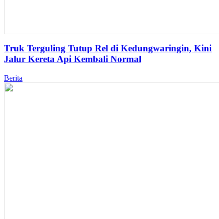
Truk Terguling Tutup Rel di Kedungwaringin, Kini
Jalur Kereta Api Kembali Normal
Berita