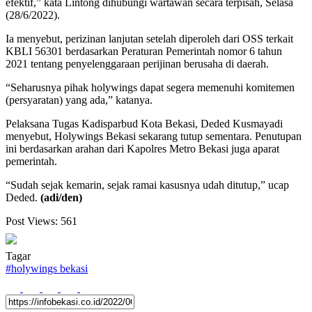
efektif,” kata Lintong dihubungi wartawan secara terpisah, Selasa
(28/6/2022).
Ia menyebut, perizinan lanjutan setelah diperoleh dari OSS terkait
KBLI 56301 berdasarkan Peraturan Pemerintah nomor 6 tahun
2021 tentang penyelenggaraan perijinan berusaha di daerah.
“Seharusnya pihak holywings dapat segera memenuhi komitemen
(persyaratan) yang ada,” katanya.
Pelaksana Tugas Kadisparbud Kota Bekasi, Deded Kusmayadi
menyebut, Holywings Bekasi sekarang tutup sementara. Penutupan
ini berdasarkan arahan dari Kapolres Metro Bekasi juga aparat
pemerintah.
“Sudah sejak kemarin, sejak ramai kasusnya udah ditutup,” ucap
Deded.
(adi/den)
Post Views:
561
Tagar
#
holywings bekasi