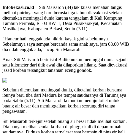
Infobekasi.co.id
– Siti Maisaroh (34) tak kuasa menahan tangis
melihat putrinya yang baru berusia tiga tahun dievakuasi setelah
ditemukan meninggal dunia karena tenggelam di Kali Kampung
Tambun Permata, RT03 RW11, Desa Pusakarakyat, Kecamatan
Mustikajaya, Kabupaten Bekasi, Senin (7/11).
“Hancur hati, enggak ada pikirin kayak gini sebelumnya.
Sebelumnya saya sempat bercanda sama anak saya, jam 08.00 WIB
dia udah enggak ada,” ucap Siti Maisaroh.
Anak Siti Maisaroh berinisial B ditemukan meninggal dunia sejauh
satu kilometer dari titik awal dia dilaporkan hilang. Saat dievakuasi,
jasad korban tersangkut tanaman eceng gondok.
Sebelum ditemukan meninggal dunia, diketahui korban bersama
ibunya baru tiba dari Madura ke tempat saudaranya di Tarumajaya
pada Sabtu (5/11). Siti Maisaroh kemudian menuju toilet untuk
buang air besar dan meninggalkan korban seorang diri tanpa
pengawasan.
Siti Maisaroh terkejut setelah buang air besar tidak melihat korban.
Dia hanya melihat sendal korban di pinggir kali di depan rumah
saudaranya. Diduga korban terpeleset saat bermain di pinggir kali