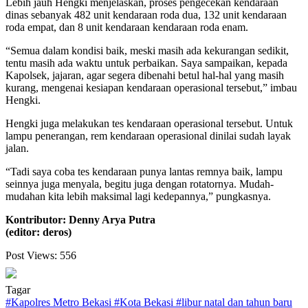
Lebih jauh Hengki menjelaskan, proses pengecekan kendaraan
dinas sebanyak 482 unit kendaraan roda dua, 132 unit kendaraan
roda empat, dan 8 unit kendaraan kendaraan roda enam.
“Semua dalam kondisi baik, meski masih ada kekurangan sedikit,
tentu masih ada waktu untuk perbaikan. Saya sampaikan, kepada
Kapolsek, jajaran, agar segera dibenahi betul hal-hal yang masih
kurang, mengenai kesiapan kendaraan operasional tersebut,” imbau
Hengki.
Hengki juga melakukan tes kendaraan operasional tersebut. Untuk
lampu penerangan, rem kendaraan operasional dinilai sudah layak
jalan.
“Tadi saya coba tes kendaraan punya lantas remnya baik, lampu
seinnya juga menyala, begitu juga dengan rotatornya. Mudah-
mudahan kita lebih maksimal lagi kedepannya,” pungkasnya.
Kontributor: Denny Arya Putra
(editor: deros)
Post Views:
556
Tagar
#
Kapolres Metro Bekasi
#
Kota Bekasi
#
libur natal dan tahun baru