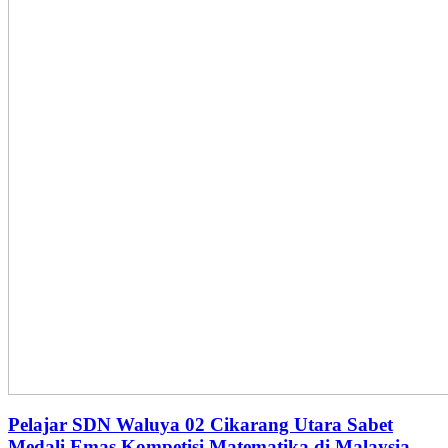
Pelajar SDN Waluya 02 Cikarang Utara Sabet
Medali Emas Kompetisi Matematika di Malaysia