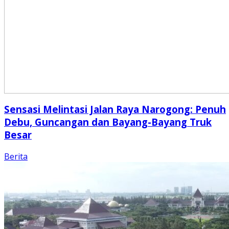
Sensasi Melintasi Jalan Raya Narogong: Penuh
Debu, Guncangan dan Bayang-Bayang Truk
Besar
Berita