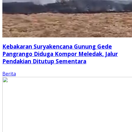
Kebakaran Suryakencana Gunung Gede
Pangrango Diduga Kompor Meledak, Jalur
Pendakian Ditutup Sementara
Berita