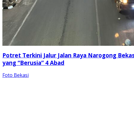
Potret Terkini Jalur Jalan Raya Narogong Bekas
yang “Berusia” 4 Abad
Foto Bekasi