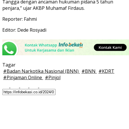
Tangga dengan ancaman hukuman pidana 5 tahun
penjara,” ujar AKBP Muhamaf Firdaus.
Reporter: Fahmi
Editor: Dede Rosyadi
Tagar
#
Badan Narkotika Nasional (BNN)
#
BNN
#
KDRT
#
Pinjaman Online
#
Pinjol