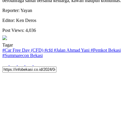
berolahraga santai bersama keluarga, kawan maupun komunitas.
Reporter: Yayan
Editor: Ken Deros
Post Views:
4,036
Tagar
#
Car Free Day (CFD)
#
cfd
#
Jalan Ahmad Yani
#
Pemkot Bekasi
#
Summarecon Bekasi