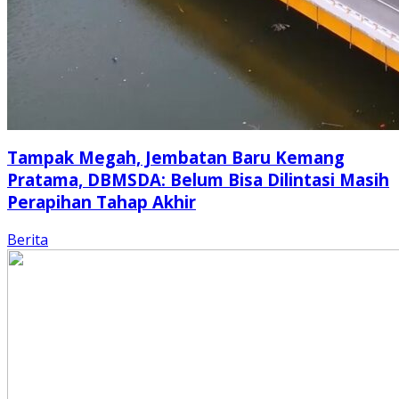
Tampak Megah, Jembatan Baru Kemang
Pratama, DBMSDA: Belum Bisa Dilintasi Masih
Perapihan Tahap Akhir
Berita