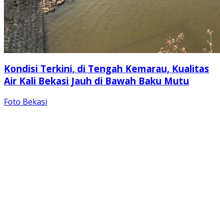
Kondisi Terkini, di Tengah Kemarau, Kualitas
Air Kali Bekasi Jauh di Bawah Baku Mutu
Foto Bekasi