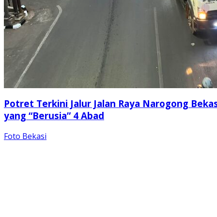
Potret Terkini Jalur Jalan Raya Narogong Bekas
yang “Berusia” 4 Abad
Foto Bekasi