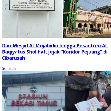
Dari Mesjid Al-Mujahidin hingga Pesantren Al-
Baqiyatus Sholihat, Jejak “Koridor Pejuang” di
Cibarusah
Sejarah