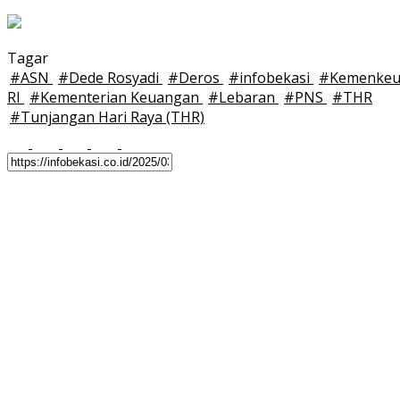
Tagar
#
ASN
#
Dede Rosyadi
#
Deros
#
infobekasi
#
Kemenke
RI
#
Kementerian Keuangan
#
Lebaran
#
PNS
#
THR
#
Tunjangan Hari Raya (THR)