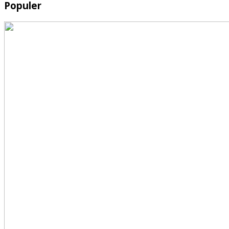
Populer