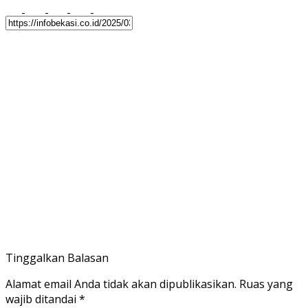
Tinggalkan Balasan
Alamat email Anda tidak akan dipublikasikan.
Ruas yang
wajib ditandai
*