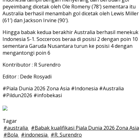
peyeimbang dicetak oleh Ole Romeny (78′) sementara itu
Australia berhasil menambah gol dicetak oleh Lewis Miller
(61′) dan Jackson Irvine (90′).
Hingga babak kedua berakhir Australia berhasil menekuk
Indonesia 5-1. Socceroos beraa di posisi 2 dengan poin 10
sementara Garuda Nusantara turun ke posisi 4 dengan
mengantongi poin 6
Kontributor : R Surendro
Editor : Dede Rosyadi
#Piala Dunia 2026 Zona Asia #Indonesia #Australia
#Pildun2026 #infobekasi
Tagar
#
australia
#
Babak kualifikasi Piala Dunia 2026 Zona Asia
#
Bola
#
indonesia
#
R. Surendro