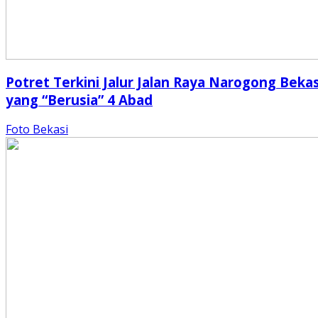
Potret Terkini Jalur Jalan Raya Narogong Bekas
yang “Berusia” 4 Abad
Foto Bekasi