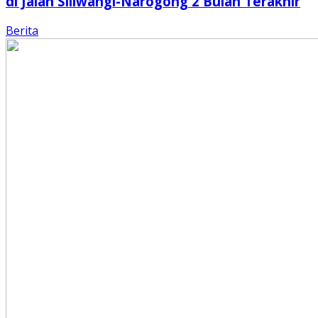
di Jalan Siliwangi-Narogong 2 Bulan Terakhir
Berita