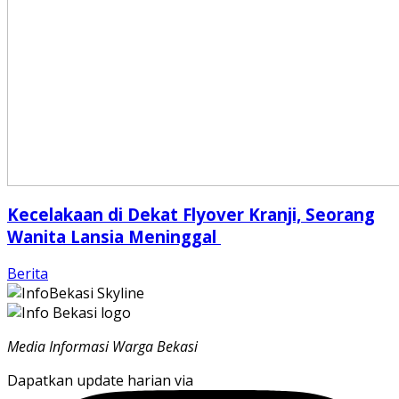
Kecelakaan di Dekat Flyover Kranji, Seorang
Wanita Lansia Meninggal
Berita
Media Informasi Warga Bekasi
Dapatkan update harian via