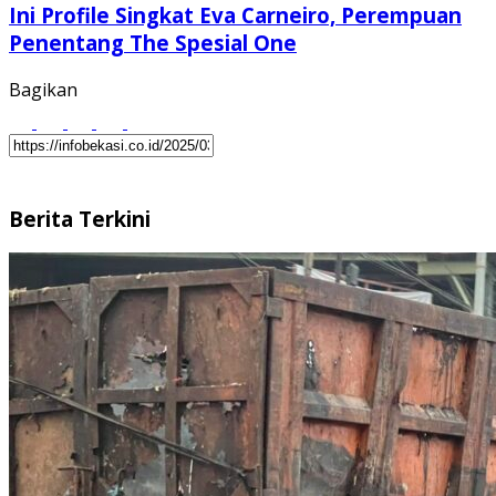
Ini Profile Singkat Eva Carneiro, Perempuan
Penentang The Spesial One
Bagikan
Berita Terkini