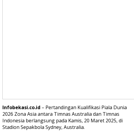
Infobekasi.co.id
– Pertandingan Kualifikasi Piala Dunia
2026 Zona Asia antara Timnas Australia dan Timnas
Indonesia berlangsung pada Kamis, 20 Maret 2025, di
Stadion Sepakbola Sydney, Australia.