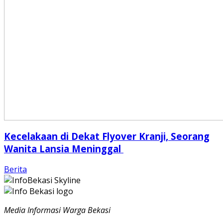
Kecelakaan di Dekat Flyover Kranji, Seorang
Wanita Lansia Meninggal
Berita
Media Informasi Warga Bekasi