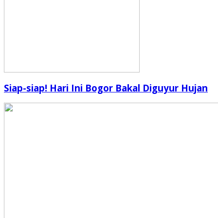
Siap-siap! Hari Ini Bogor Bakal Diguyur Hujan