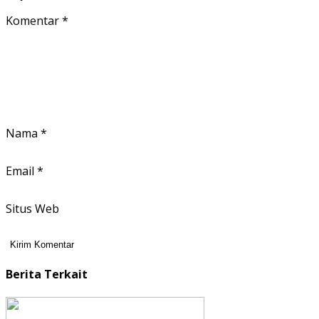
Komentar
*
Nama
*
Email
*
Situs Web
Berita Terkait