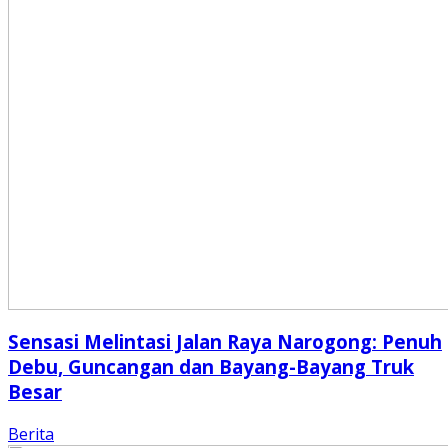
Sensasi Melintasi Jalan Raya Narogong: Penuh
Debu, Guncangan dan Bayang-Bayang Truk
Besar
Berita