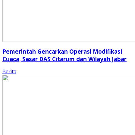
Pemerintah Gencarkan Operasi Modifikasi
Cuaca, Sasar DAS Citarum dan Wilayah Jabar
Berita