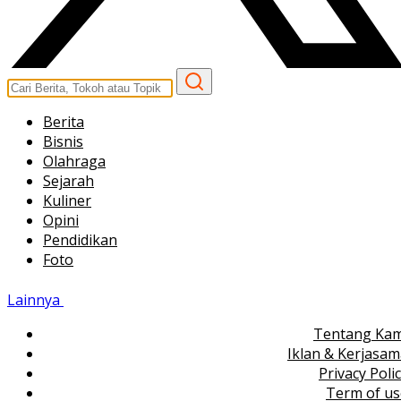
Berita
Bisnis
Olahraga
Sejarah
Kuliner
Opini
Pendidikan
Foto
Lainnya
Tentang Kam
Iklan & Kerjasa
Privacy Poli
Term of us