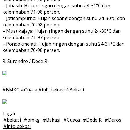
– Jatiasih: Hujan ringan dengan suhu 24-31°C dan
kelembaban 71-98 persen.
– Jatisampurna: Hujan sedang dengan suhu 24-30°C dan
kelembaban 70-98 persen.
– Mustikajaya: Hujan ringan dengan suhu 24-30°C dan
kelembaban 71-97 persen.
– Pondokmelati: Hujan ringan dengan suhu 24-31°C dan
kelembaban 70-98 persen.
R. Surendro / Dede R
#BMKG #Cuaca #infobekasi #Bekasi
Tagar
#
bekasi
#
bmkg
#
Bskasi
#
Cuaca
#
Dede R
#
Deros
#
info bekasi