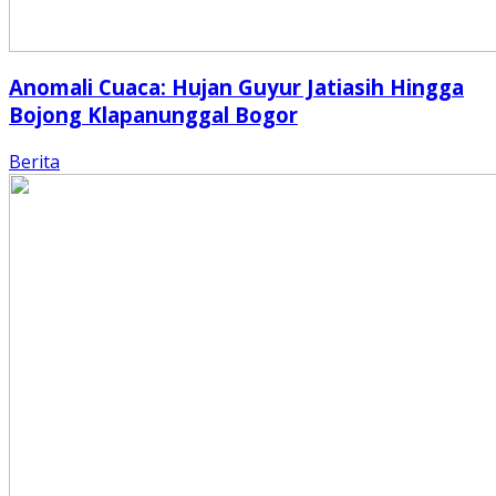
Anomali Cuaca: Hujan Guyur Jatiasih Hingga
Bojong Klapanunggal Bogor
Berita