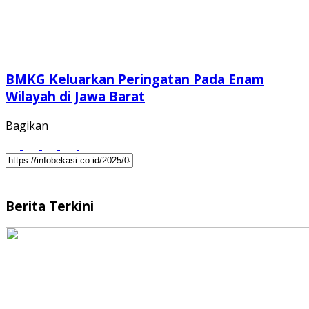
BMKG Keluarkan Peringatan Pada Enam
Wilayah di Jawa Barat
Bagikan
Berita Terkini