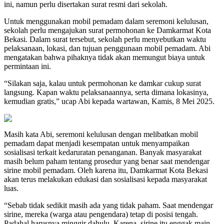
ini, namun perlu disertakan surat resmi dari sekolah.
Untuk menggunakan mobil pemadam dalam seremoni kelulusan,
sekolah perlu mengajukan surat permohonan ke Damkarmat Kota
Bekasi. Dalam surat tersebut, sekolah perlu menyebutkan waktu
pelaksanaan, lokasi, dan tujuan penggunaan mobil pemadam. Abi
mengatakan bahwa pihaknya tidak akan memungut biaya untuk
permintaan ini.
“Silakan saja, kalau untuk permohonan ke damkar cukup surat
langsung. Kapan waktu pelaksanaannya, serta dimana lokasinya,
kemudian gratis,” ucap Abi kepada wartawan, Kamis, 8 Mei 2025.
Masih kata Abi, seremoni kelulusan dengan melibatkan mobil
pemadam dapat menjadi kesempatan untuk menyampaikan
sosialisasi terkait kedaruratan penanganan. Banyak masyarakat
masih belum paham tentang prosedur yang benar saat mendengar
sirine mobil pemadam. Oleh karena itu, Damkarmat Kota Bekasi
akan terus melakukan edukasi dan sosialisasi kepada masyarakat
luas.
“Sebab tidak sedikit masih ada yang tidak paham. Saat mendengar
sirine, mereka (warga atau pengendara) tetap di posisi tengah.
Padahal harusnya minggir dahulu. Karena, sirine itu enggak main-