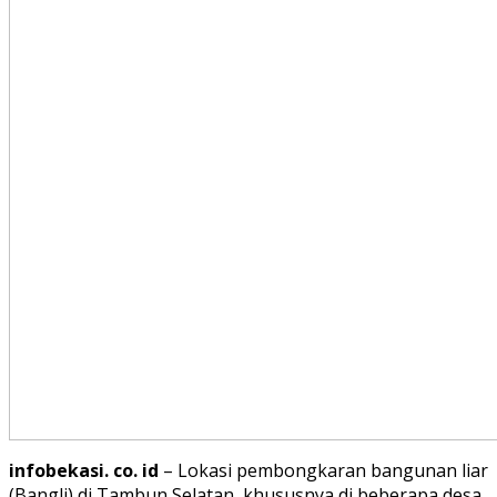
infobekasi. co. id
– Lokasi pembongkaran bangunan liar
(Bangli) di Tambun Selatan, khususnya di beberapa desa