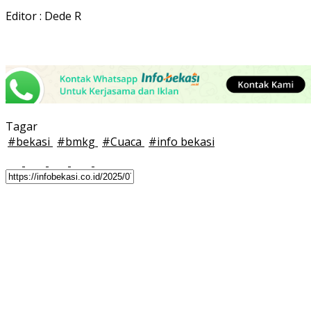
Editor : Dede R
Tagar
#
bekasi
#
bmkg
#
Cuaca
#
info bekasi