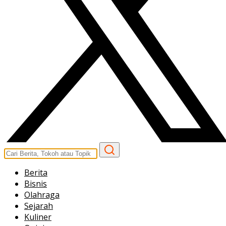
Berita
Bisnis
Olahraga
Sejarah
Kuliner