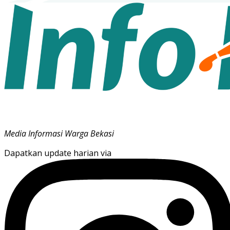
Media Informasi Warga Bekasi
Dapatkan update harian via