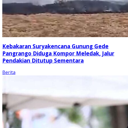
Kebakaran Suryakencana Gunung Gede
Pangrango Diduga Kompor Meledak, Jalur
Pendakian Ditutup Sementara
Berita