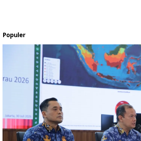
Populer