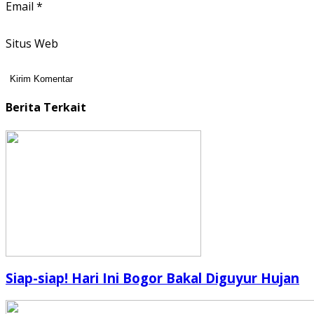
Email
*
Situs Web
Berita Terkait
Siap-siap! Hari Ini Bogor Bakal Diguyur Hujan