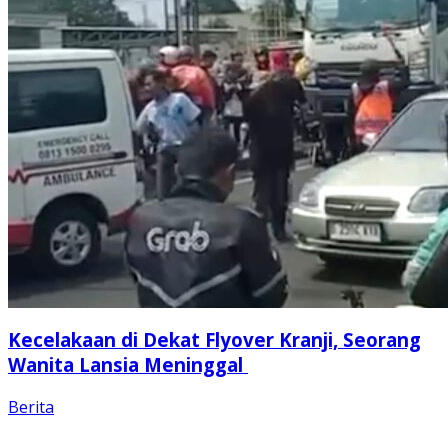
Kecelakaan di Dekat Flyover Kranji, Seorang
Wanita Lansia Meninggal
Berita