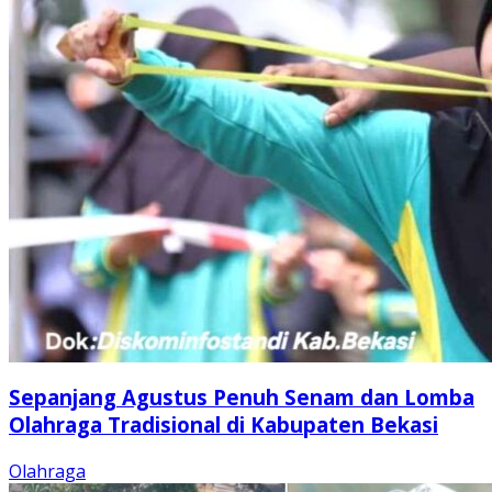
Sepanjang Agustus Penuh Senam dan Lomba
Olahraga Tradisional di Kabupaten Bekasi
Olahraga