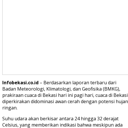
Infobekasi.co.id
– Berdasarkan laporan terbaru dari
Badan Meteorologi, Klimatologi, dan Geofisika (BMKG),
prakiraan cuaca di Bekasi hari ini pagi hari, cuaca di Bekasi
diperkirakan didominasi awan cerah dengan potensi hujan
ringan.
Suhu udara akan berkisar antara 24 hingga 32 derajat
Celsius, yang memberikan indikasi bahwa meskipun ada