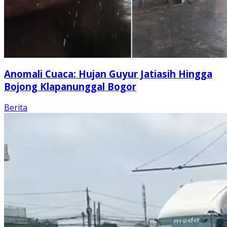
Anomali Cuaca: Hujan Guyur Jatiasih Hingga
Bojong Klapanunggal Bogor
Berita