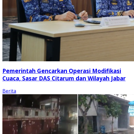
Pemerintah Gencarkan Operasi Modifikasi
Cuaca, Sasar DAS Citarum dan Wilayah Jabar
Berita