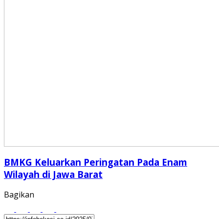
BMKG Keluarkan Peringatan Pada Enam
Wilayah di Jawa Barat
Bagikan