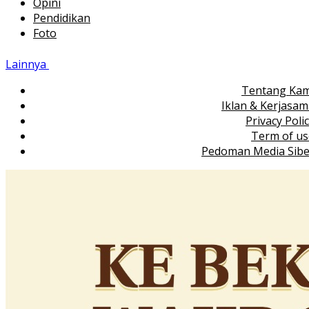
Opini
Pendidikan
Foto
Lainnya
Tentang Kam
Iklan & Kerjasa
Privacy Poli
Term of us
Pedoman Media Sibe