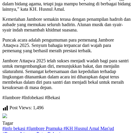
dalam bidang agama, tetapi juga mampu bersaing di berbagai bidang
lainnya,” kata KH. Husnul Amal.
Kemeriahan Jambore semakin terasa dengan penampilan hadroh dan
aubade yang memukau seluruh hadirin. Alunan musik dan syair-
syair indah menambah khidmat suasana.
Puncak acara adalah pengumuman para pemenang Jambore
Attaqwa 2025. Senyum bahagia terpancar dari wajah para
pemenang yang berhasil meraih prestasi terbaik.
Jambore Attaqwa 2025 telah sukses menjadi wadah bagi para santri
untuk mengembangkan diri, menunjukkan bakat, dan menjalin
silaturahmi. Semangat kebersamaan dan kepedulian terhadap
lingkungan ditanamkan dalam acara ini diharapkan dapat terus
membekas dalam diri para santri dan menjadi bekal untuk meraih
kesuksesan di masa depan.
#Jambore #Infobekasi #Bekasi
Post Views:
1,496
Tagar
#
info bekasi
#
Jambore Pramuka
#
KH Husnul Amal Mas'ud