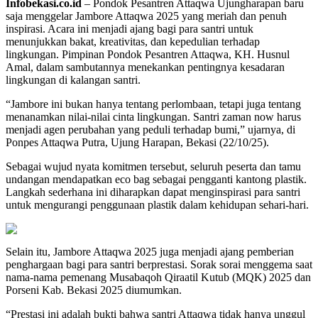
Infobekasi.co.id
– Pondok Pesantren Attaqwa Ujungharapan baru
saja menggelar Jambore Attaqwa 2025 yang meriah dan penuh
inspirasi. Acara ini menjadi ajang bagi para santri untuk
menunjukkan bakat, kreativitas, dan kepedulian terhadap
lingkungan. Pimpinan Pondok Pesantren Attaqwa, KH. Husnul
Amal, dalam sambutannya menekankan pentingnya kesadaran
lingkungan di kalangan santri.
“Jambore ini bukan hanya tentang perlombaan, tetapi juga tentang
menanamkan nilai-nilai cinta lingkungan. Santri zaman now harus
menjadi agen perubahan yang peduli terhadap bumi,” ujarnya, di
Ponpes Attaqwa Putra, Ujung Harapan, Bekasi (22/10/25).
Sebagai wujud nyata komitmen tersebut, seluruh peserta dan tamu
undangan mendapatkan eco bag sebagai pengganti kantong plastik.
Langkah sederhana ini diharapkan dapat menginspirasi para santri
untuk mengurangi penggunaan plastik dalam kehidupan sehari-hari.
Selain itu, Jambore Attaqwa 2025 juga menjadi ajang pemberian
penghargaan bagi para santri berprestasi. Sorak sorai menggema saat
nama-nama pemenang Musabaqoh Qiraatil Kutub (MQK) 2025 dan
Porseni Kab. Bekasi 2025 diumumkan.
“Prestasi ini adalah bukti bahwa santri Attaqwa tidak hanya unggul