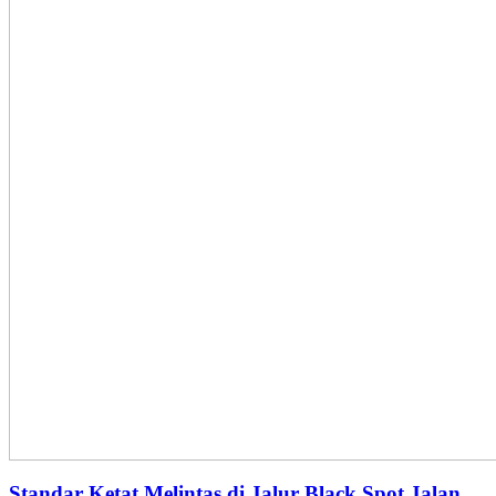
Standar Ketat Melintas di Jalur Black Spot Jalan