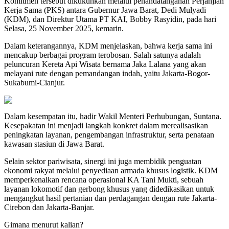
Komitmen tersebut dikukuhkan melalui penandatanganan Perjanjian
Kerja Sama (PKS) antara Gubernur Jawa Barat, Dedi Mulyadi
(KDM), dan Direktur Utama PT KAI, Bobby Rasyidin, pada hari
Selasa, 25 November 2025, kemarin.
Dalam keterangannya, KDM menjelaskan, bahwa kerja sama ini
mencakup berbagai program terobosan. Salah satunya adalah
peluncuran Kereta Api Wisata bernama Jaka Lalana yang akan
melayani rute dengan pemandangan indah, yaitu Jakarta-Bogor-
Sukabumi-Cianjur.
Dalam kesempatan itu, hadir Wakil Menteri Perhubungan, Suntana.
Kesepakatan ini menjadi langkah konkret dalam merealisasikan
peningkatan layanan, pengembangan infrastruktur, serta penataan
kawasan stasiun di Jawa Barat.
Selain sektor pariwisata, sinergi ini juga membidik penguatan
ekonomi rakyat melalui penyediaan armada khusus logistik. KDM
memperkenalkan rencana operasional KA Tani Mukti, sebuah
layanan lokomotif dan gerbong khusus yang didedikasikan untuk
mengangkut hasil pertanian dan perdagangan dengan rute Jakarta-
Cirebon dan Jakarta-Banjar.
Gimana menurut kalian?