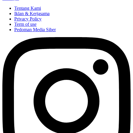
Tentang Kami
Iklan & Kerjasama
Privacy Policy
Term of use
Pedoman Media Siber