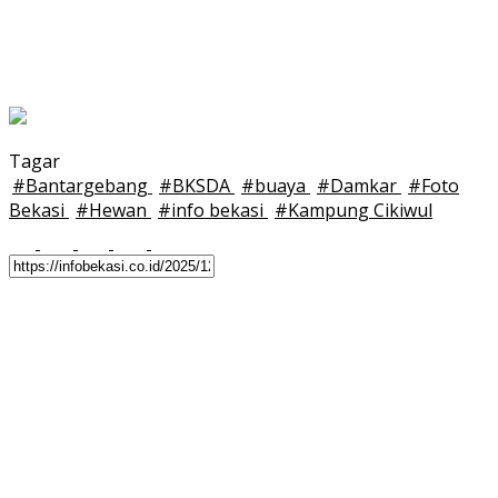
Tagar
#
Bantargebang
#
BKSDA
#
buaya
#
Damkar
#
Foto
Bekasi
#
Hewan
#
info bekasi
#
Kampung Cikiwul