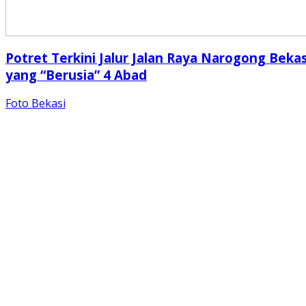
Potret Terkini Jalur Jalan Raya Narogong Bekas
yang “Berusia” 4 Abad
Foto Bekasi