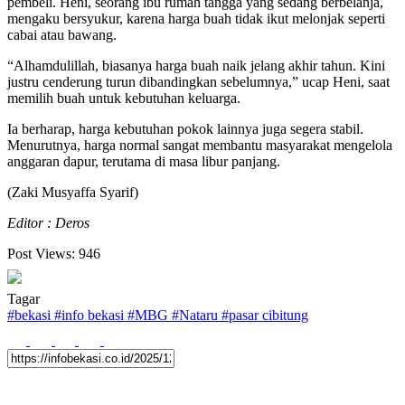
pembeli. Heni, seorang ibu rumah tangga yang sedang berbelanja,
mengaku bersyukur, karena harga buah tidak ikut melonjak seperti
cabai atau bawang.
“Alhamdulillah, biasanya harga buah naik jelang akhir tahun. Kini
justru cenderung turun dibandingkan sebelumnya,” ucap Heni, saat
memilih buah untuk kebutuhan keluarga.
Ia berharap, harga kebutuhan pokok lainnya juga segera stabil.
Menurutnya, harga normal sangat membantu masyarakat mengelola
anggaran dapur, terutama di masa libur panjang.
(Zaki Musyaffa Syarif)
Editor : Deros
Post Views:
946
Tagar
#
bekasi
#
info bekasi
#
MBG
#
Nataru
#
pasar cibitung