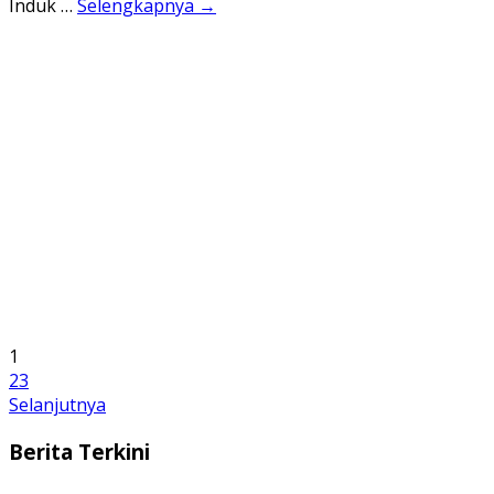
Induk …
Selengkapnya →
1
2
3
Selanjutnya
Berita Terkini