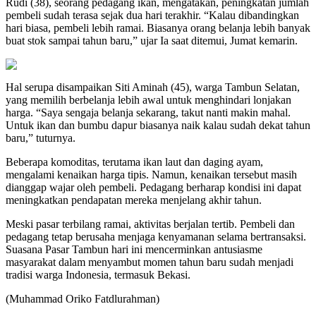
Rudi (38), seorang pedagang ikan, mengatakan, peningkatan jumlah
pembeli sudah terasa sejak dua hari terakhir. “Kalau dibandingkan
hari biasa, pembeli lebih ramai. Biasanya orang belanja lebih banyak
buat stok sampai tahun baru,” ujar Ia saat ditemui, Jumat kemarin.
Hal serupa disampaikan Siti Aminah (45), warga Tambun Selatan,
yang memilih berbelanja lebih awal untuk menghindari lonjakan
harga. “Saya sengaja belanja sekarang, takut nanti makin mahal.
Untuk ikan dan bumbu dapur biasanya naik kalau sudah dekat tahun
baru,” tuturnya.
Beberapa komoditas, terutama ikan laut dan daging ayam,
mengalami kenaikan harga tipis. Namun, kenaikan tersebut masih
dianggap wajar oleh pembeli. Pedagang berharap kondisi ini dapat
meningkatkan pendapatan mereka menjelang akhir tahun.
Meski pasar terbilang ramai, aktivitas berjalan tertib. Pembeli dan
pedagang tetap berusaha menjaga kenyamanan selama bertransaksi.
Suasana Pasar Tambun hari ini mencerminkan antusiasme
masyarakat dalam menyambut momen tahun baru sudah menjadi
tradisi warga Indonesia, termasuk Bekasi.
(Muhammad Oriko Fatdlurahman)