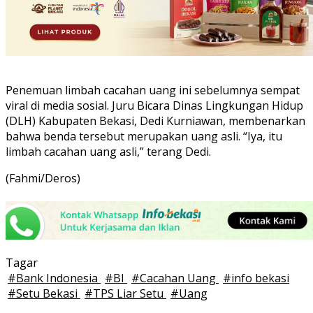
Penemuan limbah cacahan uang ini sebelumnya sempat
viral di media sosial. Juru Bicara Dinas Lingkungan Hidup
(DLH) Kabupaten Bekasi, Dedi Kurniawan, membenarkan
bahwa benda tersebut merupakan uang asli. “Iya, itu
limbah cacahan uang asli,” terang Dedi.
(Fahmi/Deros)
Tagar
#
Bank Indonesia
#
BI
#
Cacahan Uang
#
info bekasi
#
Setu Bekasi
#
TPS Liar Setu
#
Uang