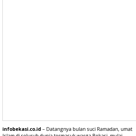
infobekasi.co.id
– Datangnya bulan suci Ramadan, umat
Islam di seluruh dunia termasuk warga Bekasi, mulai