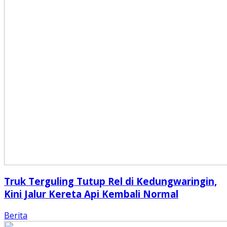
Truk Terguling Tutup Rel di Kedungwaringin,
Kini Jalur Kereta Api Kembali Normal
Berita