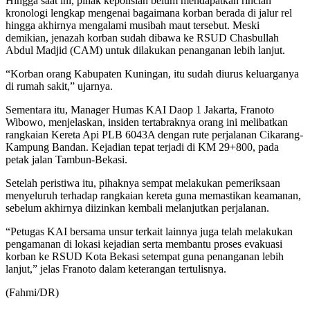
Hingga saat ini, pihak kepolisian belum mendapatkan rincian
kronologi lengkap mengenai bagaimana korban berada di jalur rel
hingga akhirnya mengalami musibah maut tersebut. Meski
demikian, jenazah korban sudah dibawa ke RSUD Chasbullah
Abdul Madjid (CAM) untuk dilakukan penanganan lebih lanjut.
“Korban orang Kabupaten Kuningan, itu sudah diurus keluarganya
di rumah sakit,” ujarnya.
Sementara itu, Manager Humas KAI Daop 1 Jakarta, Franoto
Wibowo, menjelaskan, insiden tertabraknya orang ini melibatkan
rangkaian Kereta Api PLB 6043A dengan rute perjalanan Cikarang-
Kampung Bandan. Kejadian tepat terjadi di KM 29+800, pada
petak jalan Tambun-Bekasi.
Setelah peristiwa itu, pihaknya sempat melakukan pemeriksaan
menyeluruh terhadap rangkaian kereta guna memastikan keamanan,
sebelum akhirnya diizinkan kembali melanjutkan perjalanan.
“Petugas KAI bersama unsur terkait lainnya juga telah melakukan
pengamanan di lokasi kejadian serta membantu proses evakuasi
korban ke RSUD Kota Bekasi setempat guna penanganan lebih
lanjut,” jelas Franoto dalam keterangan tertulisnya.
(Fahmi/DR)