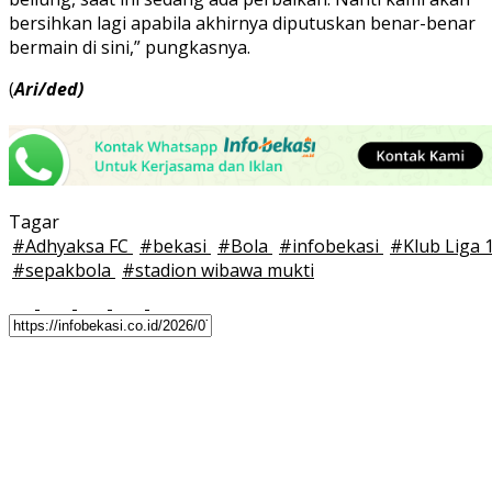
bersihkan lagi apabila akhirnya diputuskan benar-benar
bermain di sini,” pungkasnya.
(
Ari/ded)
Tagar
#
Adhyaksa FC
#
bekasi
#
Bola
#
infobekasi
#
Klub Liga 
#
sepakbola
#
stadion wibawa mukti