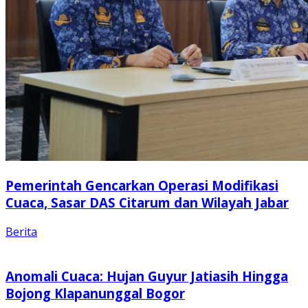
Pemerintah Gencarkan Operasi Modifikasi
Cuaca, Sasar DAS Citarum dan Wilayah Jabar
Berita
Anomali Cuaca: Hujan Guyur Jatiasih Hingga
Bojong Klapanunggal Bogor