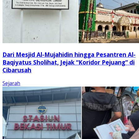
Dari Mesjid Al-Mujahidin hingga Pesantren Al-
Baqiyatus Sholihat, Jejak “Koridor Pejuang” di
Cibarusah
Sejarah