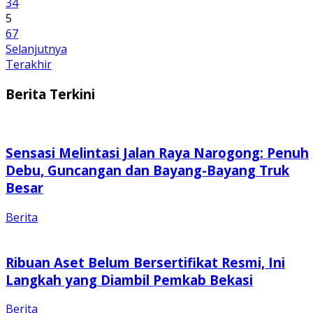
3
4
5
6
7
Selanjutnya
Terakhir
Berita Terkini
Sensasi Melintasi Jalan Raya Narogong: Penuh
Debu, Guncangan dan Bayang-Bayang Truk
Besar
Berita
Ribuan Aset Belum Bersertifikat Resmi, Ini
Langkah yang Diambil Pemkab Bekasi
Berita