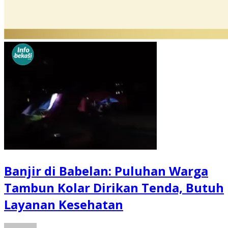
Banjir di Babelan: Puluhan Warga
Tambun Kolar Dirikan Tenda, Butuh
Layanan Kesehatan