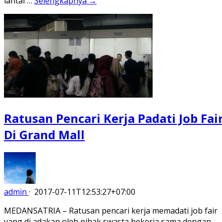
lantai …
Selengkapnya →
Ratusan Pencari Kerja Padati Job Fai
Di Grand Mall
admin
·
2017-07-11T12:53:27+07:00
MEDANSATRIA – Ratusan pencari kerja memadati job fair
yang di adakan oleh pihak swasta bekerja sama dengan