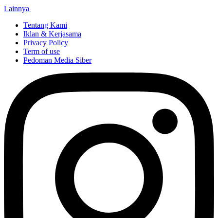
Lainnya
Tentang Kami
Iklan & Kerjasama
Privacy Policy
Term of use
Pedoman Media Siber