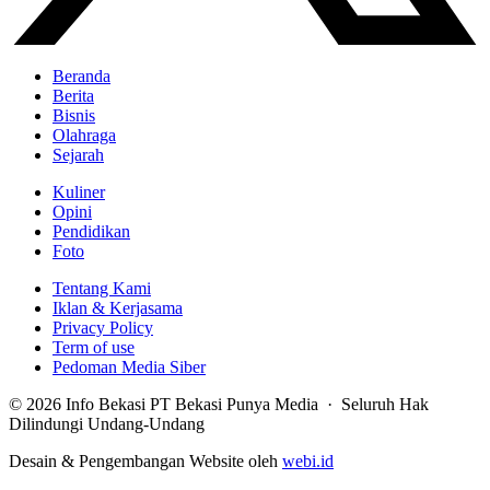
Beranda
Berita
Bisnis
Olahraga
Sejarah
Kuliner
Opini
Pendidikan
Foto
Tentang Kami
Iklan & Kerjasama
Privacy Policy
Term of use
Pedoman Media Siber
© 2026 Info Bekasi PT Bekasi Punya Media · Seluruh Hak
Dilindungi Undang-Undang
Desain & Pengembangan Website oleh
webi.id