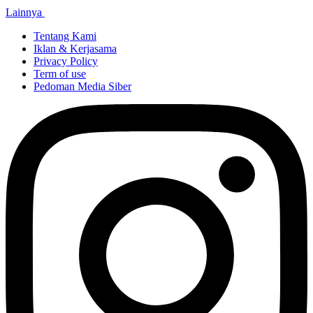
Lainnya
Tentang Kami
Iklan & Kerjasama
Privacy Policy
Term of use
Pedoman Media Siber