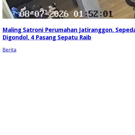
Maling Satroni Perumahan Jatiranggon, Seped
Digondol, 4 Pasang Sepatu Raib
Berita