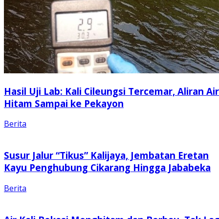
Hasil Uji Lab: Kali Cileungsi Tercemar, Aliran Air
Hitam Sampai ke Pekayon
Berita
Susur Jalur “Tikus” Kalijaya, Jembatan Eretan
Kayu Penghubung Cikarang Hingga Jababeka
Berita