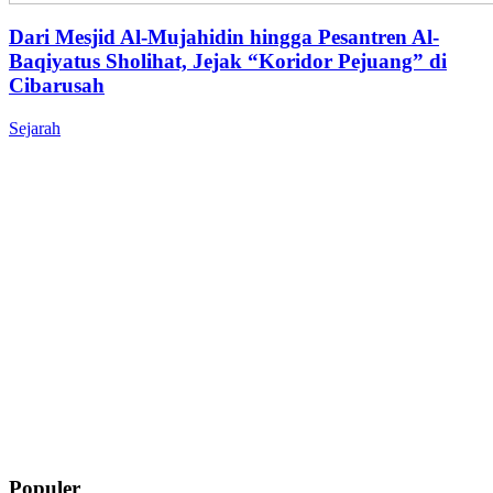
Dari Mesjid Al-Mujahidin hingga Pesantren Al-
Baqiyatus Sholihat, Jejak “Koridor Pejuang” di
Cibarusah
Sejarah
Populer