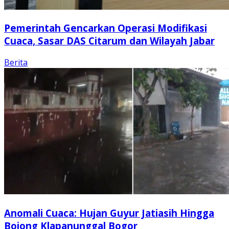
Pemerintah Gencarkan Operasi Modifikasi
Cuaca, Sasar DAS Citarum dan Wilayah Jabar
Berita
Anomali Cuaca: Hujan Guyur Jatiasih Hingga
Bojong Klapanunggal Bogor