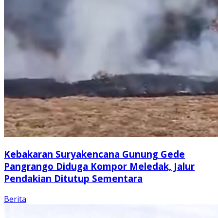
Kebakaran Suryakencana Gunung Gede
Pangrango Diduga Kompor Meledak, Jalur
Pendakian Ditutup Sementara
Berita