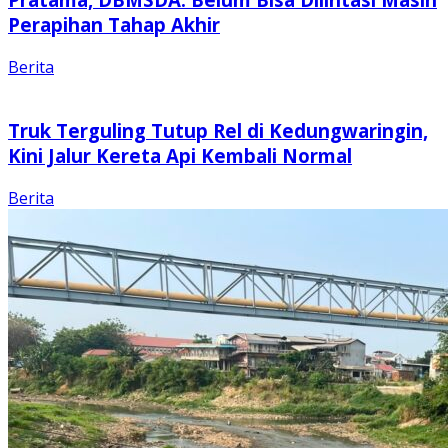
Perapihan Tahap Akhir
Berita
Truk Terguling Tutup Rel di Kedungwaringin,
Kini Jalur Kereta Api Kembali Normal
Berita