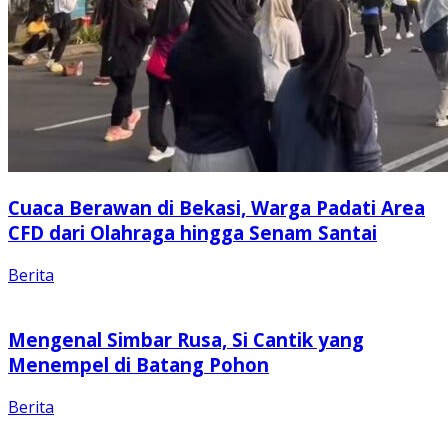
Cuaca Berawan di Bekasi, Warga Padati Area
CFD dari Olahraga hingga Senam Santai
Berita
Mengenal Simbar Rusa, Si Cantik yang
Menempel di Batang Pohon
Berita