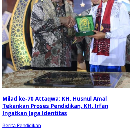
Milad ke-70 Attaqwa: KH. Husnul Amal
Tekankan Proses Pendidikan, KH. Irfan
Ingatkan Jaga Identitas
Berita
Pendidikan