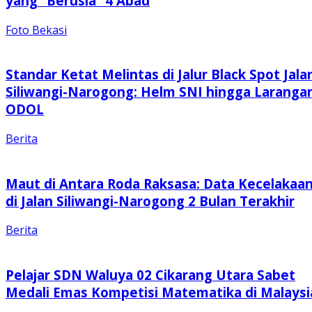
yang “Berusia” 4 Abad
Foto Bekasi
Standar Ketat Melintas di Jalur Black Spot Jala
Siliwangi-Narogong: Helm SNI hingga Laranga
ODOL
Berita
Maut di Antara Roda Raksasa: Data Kecelakaa
di Jalan Siliwangi-Narogong 2 Bulan Terakhir
Berita
Pelajar SDN Waluya 02 Cikarang Utara Sabet
Medali Emas Kompetisi Matematika di Malaysi