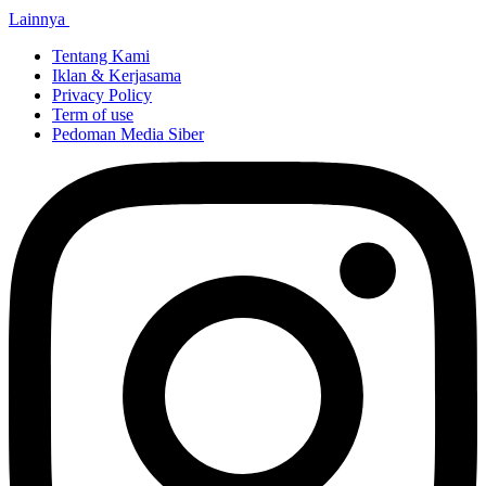
Lainnya
Tentang Kami
Iklan & Kerjasama
Privacy Policy
Term of use
Pedoman Media Siber