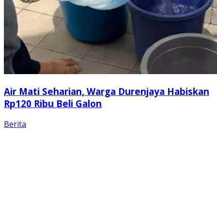
Air Mati Seharian, Warga Durenjaya Habiskan
Rp120 Ribu Beli Galon
Berita