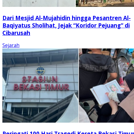
Dari Mesjid Al-Mujahidin hingga Pesantren Al-
Baqiyatus Sholihat, Jejak “Koridor Pejuang” di
Cibarusah
Sejarah
Peringati 100 Hari Tragedi Kereta Bekasi Timur