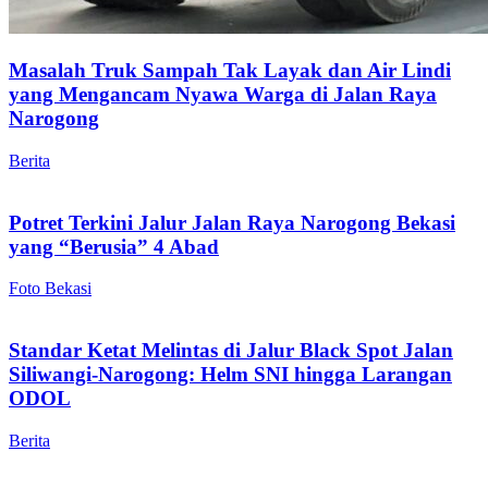
Masalah Truk Sampah Tak Layak dan Air Lindi
yang Mengancam Nyawa Warga di Jalan Raya
Narogong
Berita
Potret Terkini Jalur Jalan Raya Narogong Bekasi
yang “Berusia” 4 Abad
Foto Bekasi
Standar Ketat Melintas di Jalur Black Spot Jalan
Siliwangi-Narogong: Helm SNI hingga Larangan
ODOL
Berita