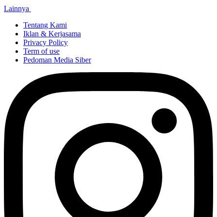
Lainnya
Tentang Kami
Iklan & Kerjasama
Privacy Policy
Term of use
Pedoman Media Siber